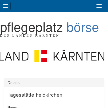
pflegeplatz
börse
DES LANDES KÄRNTEN
Details
Tagesstätte Feldkirchen
Name